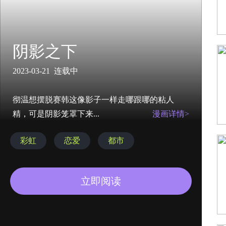
阴影之下
2023-03-21 连载中
彻温想摆脱赛韩这像影子一样走哪跟哪的粘人
精，可是阴影笼罩下来...
漫画详情>
彩虹
恋爱
都市
立即阅读